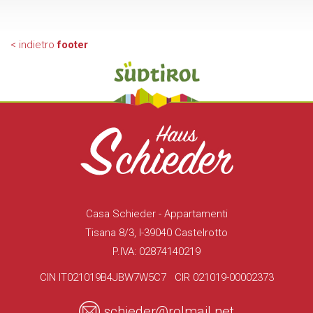
< indietro
footer
Casa Schieder - Appartamenti
Tisana 8/3, I-39040 Castelrotto
P.IVA: 02874140219
CIN IT021019B4JBW7W5C7 CIR 021019-00002373
schieder@rolmail.net